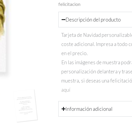
felicitacion
23.108
cantidad
Descripción del producto
Tarjeta de Navidad personalizable
coste adicional. Impresa a todo c
en el precio.
En las imágenes de muestra podrá
personalización delantera y trase
muestra, si deseas una felicitac
aquí
Información adicional