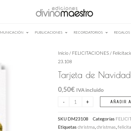
MUNICACIÓN
PUBLICACIONES
RECORDATORIOS
REGALOS
Inicio
/
FELICITACIONES
/
Felicitac
23.108
Tarjeta de Navidad
0,50
€
IVA incluido
Tarjeta
-
+
AÑADIR A
de
Navidad
SKU
DM23108
Categorías
FELICI
Etiquetas
christma
,
christmas
,
felicit
Personalizada