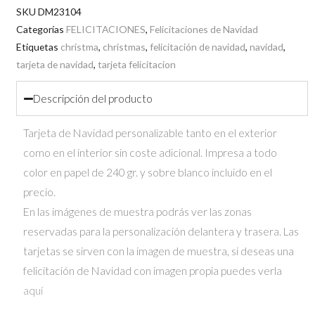
Navidad
SKU
DM23104
Personalizada
Categorías
FELICITACIONES
,
Felicitaciones de Navidad
Etiquetas
christma
,
christmas
,
felicitación de navidad
,
navidad
,
23.104
tarjeta de navidad
,
tarjeta felicitacion
cantidad
Descripción del producto
Tarjeta de Navidad personalizable tanto en el exterior
como en el interior sin coste adicional. Impresa a todo
color en papel de 240 gr. y sobre blanco incluido en el
precio.
En las imágenes de muestra podrás ver las zonas
reservadas para la personalización delantera y trasera. Las
tarjetas se sirven con la imagen de muestra, si deseas una
felicitación de Navidad con imagen propia puedes verla
aquí