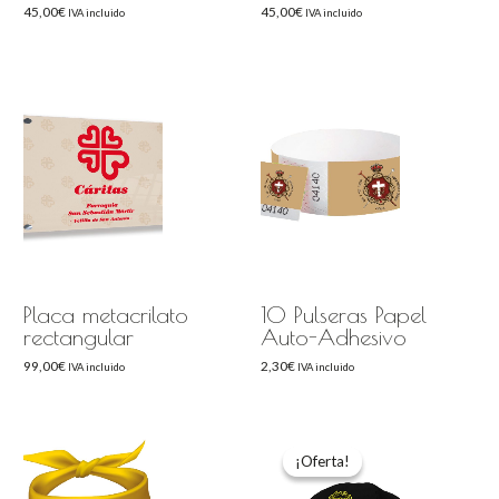
45,00
€
45,00
€
IVA incluido
IVA incluido
Placa metacrilato
10 Pulseras Papel
rectangular
Auto-Adhesivo
99,00
€
2,30
€
IVA incluido
IVA incluido
El
El
precio
precio
original
actual
¡Oferta!
¡Oferta!
era:
es:
330,00€.
293,70€.