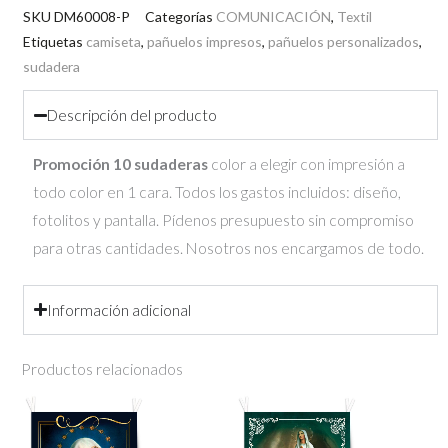
impresión
SKU
DM60008-P
Categorías
COMUNICACIÓN
,
Textil
a
Etiquetas
camiseta
,
pañuelos impresos
,
pañuelos personalizados
,
sudadera
todo
color
Descripción del producto
cantidad
Promoción 10 sudaderas
color a elegir con impresión a
todo color en 1 cara. Todos los gastos incluidos: diseño,
fotolitos y pantalla. Pídenos presupuesto sin compromiso
para otras cantidades. Nosotros nos encargamos de todo.
Información adicional
Productos relacionados