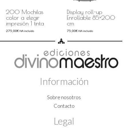
200 Mochilas
Display roll-up
color a elegir
Enrollable 85×200
impresión 1 tinta
cm
275,00
€
75,00
€
IVA incluido
IVA incluido
Información
Sobre nosotros
Contacto
Legal