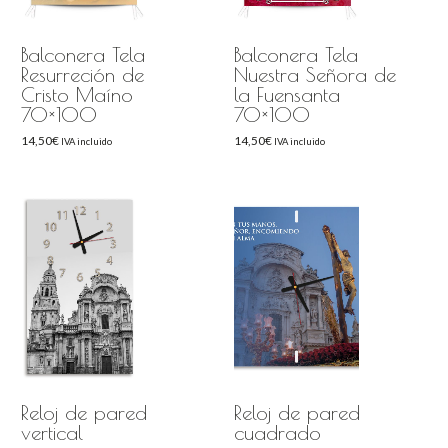
Balconera Tela
Balconera Tela
Resurreción de
Nuestra Señora de
Cristo Maíno
la Fuensanta
70×100
70×100
14,50
€
14,50
€
IVA incluido
IVA incluido
Reloj de pared
Reloj de pared
vertical
cuadrado