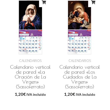
CALENDARIOS
CALENDARIOS
Calendario vertical
Calendario vertical
de pared «La
de pared «Los
Oración de La
Cuidados de La
Virgen»
Virgen»
(Sassoferrato)
(Sassoferrato)
1,20
€
1,20
€
IVA incluido
IVA incluido