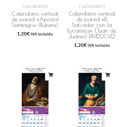
CALENDARIOS
CALENDARIOS
Calendario vertical
Calendario vertical
de pared «Apostol
de pared «El
Santiago» (Rubens)
Salvador con la
Eucaristía» (Juan de
1,20
€
IVA incluido
Juanes) DM22042
1,20
€
IVA incluido