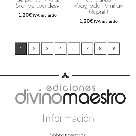
Sra. de Lourdes»
«Sagrada Familia»
(Rupnik)
1,20
€
IVA incluido
1,20
€
IVA incluido
1
2
3
4
…
7
8
9
Información
Sobre nosotros