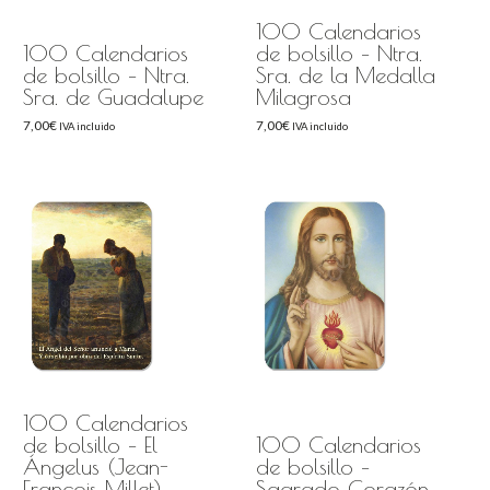
100 Calendarios
100 Calendarios
de bolsillo – Ntra.
de bolsillo – Ntra.
Sra. de la Medalla
Sra. de Guadalupe
Milagrosa
7,00
€
7,00
€
IVA incluido
IVA incluido
100 Calendarios
de bolsillo – El
100 Calendarios
Ángelus (Jean-
de bolsillo –
François Millet)
Sagrado Corazón