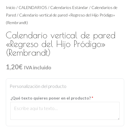
Inicio
/
CALENDARIOS
/
Calendarios Estándar
/
Calendarios de
Pared
/ Calendario vertical de pared «Regreso del Hijo Pródigo»
(Rembrandt)
Calendario vertical de pared
«Regreso del Hijo Pródigo»
(Rembrandt)
1,20
€
IVA incluido
Calendario
vertical
Personalización del producto
de
¿Qué texto quieres poner en el producto?
*
pared
"Regreso
del
Hijo