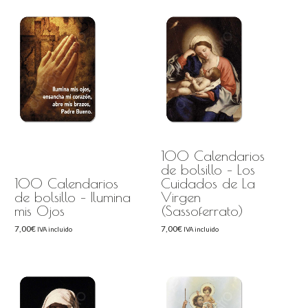
100 Calendarios
de bolsillo – Los
100 Calendarios
Cuidados de La
de bolsillo – Ilumina
Virgen
mis Ojos
(Sassoferrato)
7,00
€
7,00
€
IVA incluido
IVA incluido