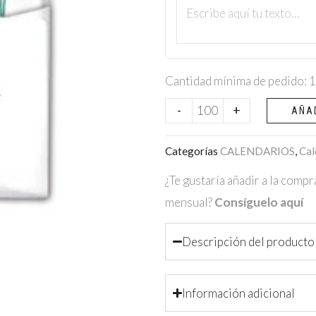
mensual
+
bolsa
Cantidad mínima de pedido: 
cantidad
-
+
AÑA
Categorías
CALENDARIOS
,
Cal
¿Te gustaría añadir a la com
mensual?
Consíguelo aquí
Descripción del producto
Información adicional