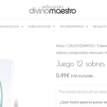
MUNICACIÓN
PUBLICACIONES
RECORDATORIOS
REGALOS
Inicio
/
CALENDARIOS
/
Calen
sobres compromiso mensual + 
Juego 12 sobres
0,49
€
IVA incluido
Juego
Personalización del produ
12
sobres
¿Qué texto quieres poner e
compromiso