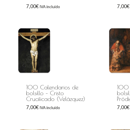
7,00
€
7,00
€
IVA incluido
100 Calendarios de
100 
bolsillo – Cristo
bolsi
Crucificado (Velázquez)
Pród
7,00
€
7,00
€
IVA incluido