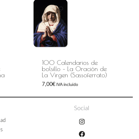
100 Calendarios de
e
bolsillo – La Oración de
na
La Virgen (Sassoferrato)
7,00
€
IVA incluido
Social
Instagram
Facebook
dad
es