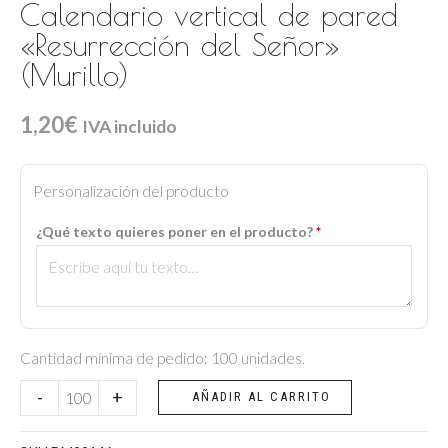
Calendario vertical de pared
«Resurrección del Señor»
(Murillo)
1,20
€
IVA incluido
Calendario
vertical
Personalización del producto
de
¿Qué texto quieres poner en el producto?
*
pared
"Resurrección
del
Señor"
(Murillo)
Cantidad mínima de pedido: 100 unidades.
cantidad
-
+
AÑADIR AL CARRITO