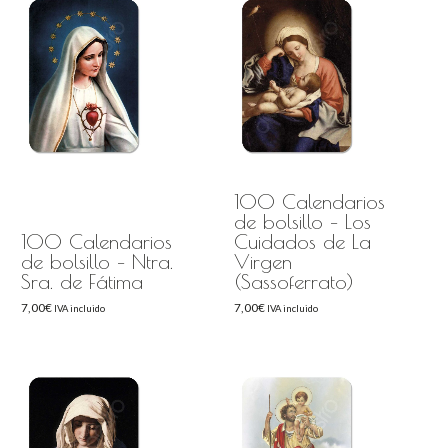
100 Calendarios
de bolsillo – Los
100 Calendarios
Cuidados de La
de bolsillo – Ntra.
Virgen
Sra. de Fátima
(Sassoferrato)
7,00
€
7,00
€
IVA incluido
IVA incluido