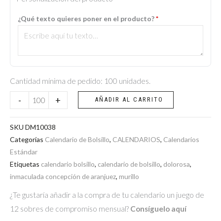
de
¿Qué texto quieres poner en el producto?
*
bolsillo
-
Dolorosa-
Murillo
cantidad
Cantidad mínima de pedido: 100 unidades.
-
+
AÑADIR AL CARRITO
SKU
DM10038
Categorías
Calendario de Bolsillo
,
CALENDARIOS
,
Calendarios
Estándar
Etiquetas
calendario bolsillo
,
calendario de bolsillo
,
dolorosa
,
inmaculada concepción de aranjuez
,
murillo
¿Te gustaría añadir a la compra de tu calendario un juego de
12 sobres de compromiso mensual?
Consíguelo aquí