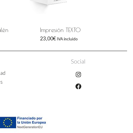
alén
Impresión TEXTO
23,00
€
IVA incluido
Social
Instagram
Facebook
dad
es