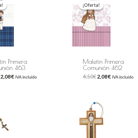
precio
precio
precio
precio
a!
a!
¡Oferta!
¡Oferta!
original
actual
original
actual
era:
es:
era:
es:
4,50€.
2,08€.
4,50€.
2,08€.
ín Primera
Maletín Primera
nión 463
Comunión 462
2,08
€
4,50
€
2,08
€
IVA incluido
IVA incluido