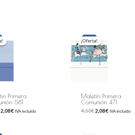
El
El
El
El
precio
precio
precio
precio
a!
a!
¡Oferta!
¡Oferta!
original
actual
original
actual
era:
es:
era:
es:
4,50€.
2,08€.
4,50€.
2,08€.
ín Primera
Maletín Primera
nión 581
Comunión 471
2,08
€
4,50
€
2,08
€
IVA incluido
IVA incluido
El
El
El
El