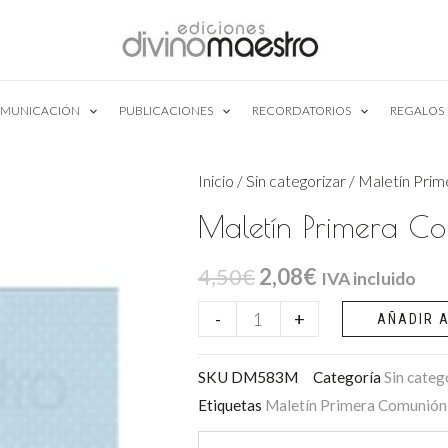
MUNICACIÓN
PUBLICACIONES
RECORDATORIOS
REGALOS
Inicio
/
Sin categorizar
/ Maletín Pri
Maletín Primera C
El
El
4,50
€
2,08
€
IVA incluido
precio
precio
Maletín
-
+
AÑADIR A
Primera
original
actual
Comunión
SKU
DM583M
Categoría
Sin categ
era:
es:
Etiquetas
Maletín Primera Comunión
583
4,50€.
2,08€.
cantidad