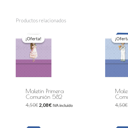
Productos relacionados
El
El
precio
precio
¡Oferta!
¡Oferta!
¡Ofert
¡Ofert
original
actual
era:
es:
4,50€.
2,08€.
Maletín Primera
Malet
Comunión 582
Comu
4,50
€
2,08
€
4,50
€
IVA incluido
El
El