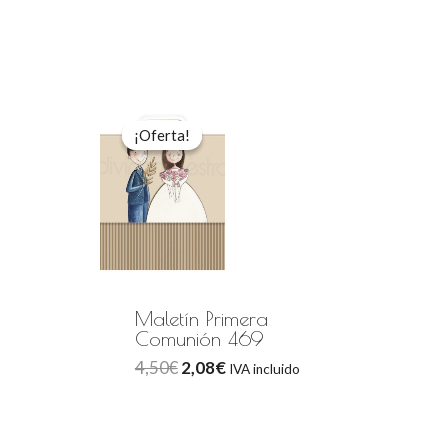
El
El
precio
precio
¡Oferta!
¡Oferta!
original
actual
era:
es:
4,50€.
2,08€.
Maletín Primera
Comunión 469
4,50
€
2,08
€
IVA incluido