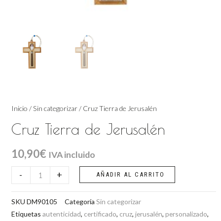
Inicio
/
Sin categorizar
/ Cruz Tierra de Jerusalén
Cruz Tierra de Jerusalén
10,90
€
IVA incluido
Cruz
-
+
AÑADIR AL CARRITO
Tierra
de
SKU
DM90105
Categoría
Sin categorizar
Jerusalén
Etiquetas
autenticidad
,
certificado
,
cruz
,
jerusalén
,
personalizado
,