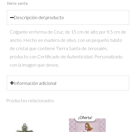
tierra santa
cantidad
Descripción del producto
Colgante en forma de Cruz, de 15 cm de alto por 9,5 cm de
ancho. Hecho en madera de olivo, con un pequeño tubito
de cristal que contiene Tierra Santa de Jerusalén,
producto con Certificado de Autenticidad. Personalizado
con la imagen que desee,
Información adicional
Productos relacionados
El
El
precio
precio
original
actual
¡Oferta!
¡Oferta!
era:
es:
4,50€.
2,08€.