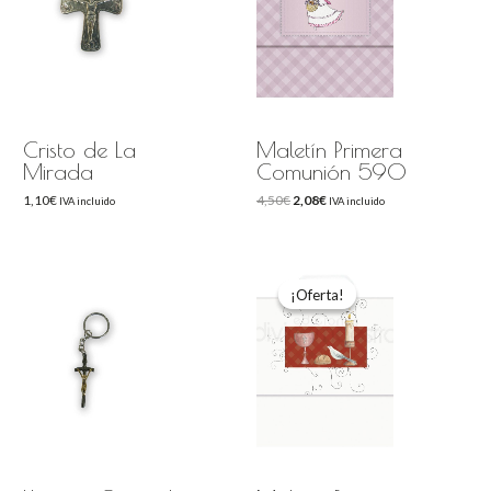
Cristo de La
Maletín Primera
Mirada
Comunión 590
1,10
€
4,50
€
2,08
€
IVA incluido
IVA incluido
El
El
precio
precio
original
actual
¡Oferta!
¡Oferta!
era:
es:
4,50€.
2,08€.