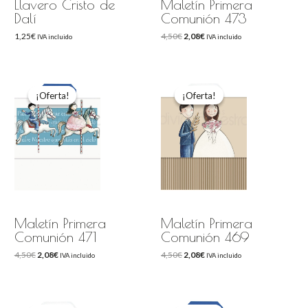
Llavero Cristo de
Maletín Primera
Dalí
Comunión 473
1,25
€
4,50
€
2,08
€
IVA incluido
IVA incluido
El
El
El
El
precio
precio
precio
precio
original
actual
original
actual
¡Oferta!
¡Oferta!
¡Oferta!
¡Oferta!
era:
es:
era:
es:
4,50€.
2,08€.
4,50€.
2,08€.
Maletín Primera
Maletín Primera
Comunión 471
Comunión 469
4,50
€
2,08
€
4,50
€
2,08
€
IVA incluido
IVA incluido
El
El
El
El
precio
precio
precio
precio