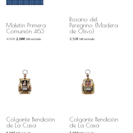
Rosario del
Maletín Primera
Peregrino (Madera
Comunión 463
de Olivo)
4,50
€
2,08
€
3,50
€
IVA incluido
IVA incluido
Colgante Bendición
Colgante Bendición
de La Casa
de La Casa
5,95
€
5,95
€