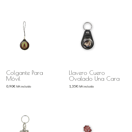
Colgante Para
Llavero Cuero
Móvil
Ovalado Una Cara
0,90
€
1,35
€
IVA incluido
IVA incluido