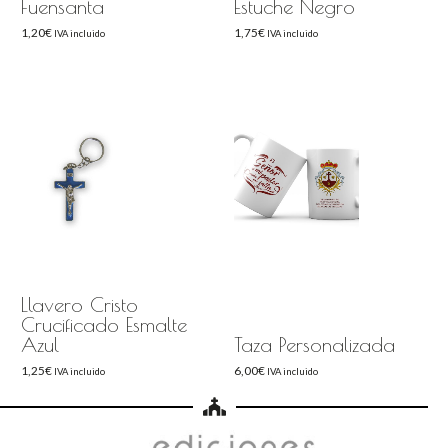
Fuensanta
Estuche Negro
1,20
€
1,75
€
IVA incluido
IVA incluido
Llavero Cristo
Crucificado Esmalte
Azul
Taza Personalizada
1,25
€
6,00
€
IVA incluido
IVA incluido