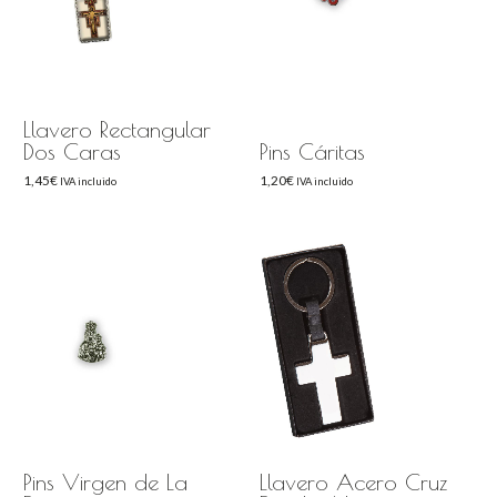
Llavero Rectangular
Dos Caras
Pins Cáritas
1,45
€
1,20
€
IVA incluido
IVA incluido
Pins Virgen de La
Llavero Acero Cruz