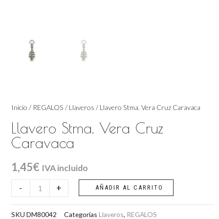
Inicio
/
REGALOS
/
Llaveros
/ Llavero Stma. Vera Cruz Caravaca
Llavero Stma. Vera Cruz
Caravaca
1,45
€
IVA incluido
Llavero
-
+
AÑADIR AL CARRITO
Stma.
Vera
SKU
DM80042
Categorías
Llaveros
,
REGALOS