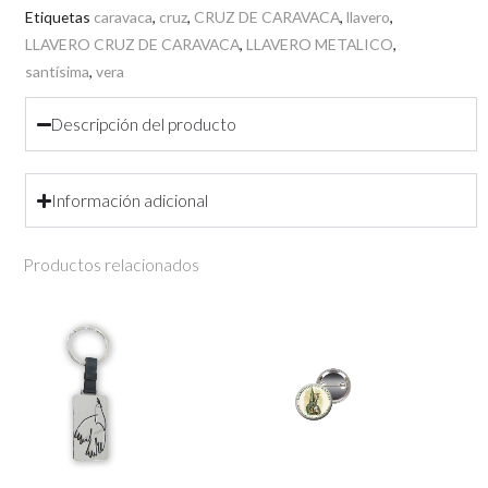
Cruz
Etiquetas
caravaca
,
cruz
,
CRUZ DE CARAVACA
,
llavero
,
LLAVERO CRUZ DE CARAVACA
,
LLAVERO METALICO
,
Caravaca
santísima
,
vera
cantidad
Descripción del producto
Información adicional
Productos relacionados