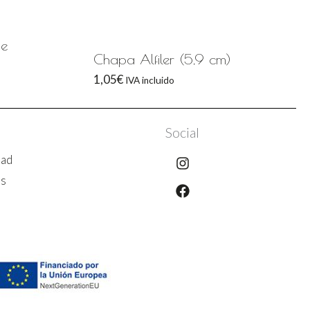
de
Chapa Alfiler (5,9 cm)
1,05
€
IVA incluido
Social
Instagram
Facebook
dad
es