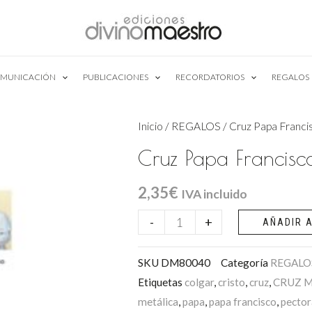
MUNICACIÓN
PUBLICACIONES
RECORDATORIOS
REGALOS
Inicio
/
REGALOS
/ Cruz Papa Franci
Cruz Papa Francisc
2,35
€
IVA incluido
Cruz
-
+
AÑADIR A
Papa
Francisco
SKU
DM80040
Categoría
REGALO
Etiquetas
colgar
,
cristo
,
cruz
,
CRUZ M
cantidad
metálica
,
papa
,
papa francisco
,
pector