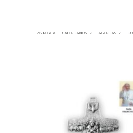
Ir
al
contenido
VISITA PAPA
CALENDARIOS
AGENDAS
CO