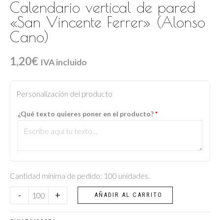
Calendario vertical de pared
«San Vincente Ferrer» (Alonso
Cano)
1,20
€
IVA incluido
Calendario
vertical
Personalización del producto
de
¿Qué texto quieres poner en el producto?
*
pared
"San
Vincente
Ferrer"
(Alonso
Cantidad mínima de pedido: 100 unidades.
Cano)
-
+
AÑADIR AL CARRITO
cantidad