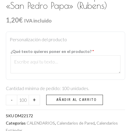
«San Pedro Papa» (Rubens)
1,20
€
IVA incluido
Calendario
vertical
Personalización del producto
de
¿Qué texto quieres poner en el producto?
*
pared
"San
Pedro
Papa"
(Rubens)
Cantidad mínima de pedido: 100 unidades.
cantidad
-
+
AÑADIR AL CARRITO
SKU
DM22172
Categorías
CALENDARIOS
,
Calendarios de Pared
,
Calendarios
Estándar