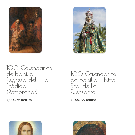
100 Calendarios
de bolsillo –
100 Calendarios
Regreso del Hijo
de bolsillo – Ntra.
Pródigo
Sra. de La
(Rembrandt)
Fuensanta
7,00
€
7,00
€
IVA incluido
IVA incluido