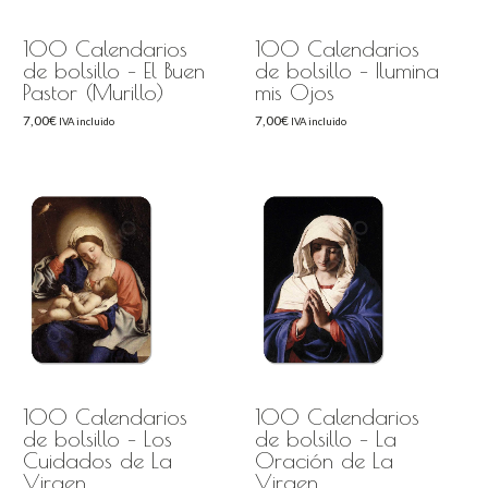
100 Calendarios
100 Calendarios
de bolsillo – El Buen
de bolsillo – Ilumina
Pastor (Murillo)
mis Ojos
7,00
€
7,00
€
IVA incluido
IVA incluido
100 Calendarios
100 Calendarios
de bolsillo – Los
de bolsillo – La
Cuidados de La
Oración de La
Virgen
Virgen