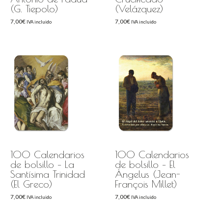
(G. Tiepolo)
(Velázquez)
7,00
€
7,00
€
IVA incluido
IVA incluido
100 Calendarios
100 Calendarios
de bolsillo – La
de bolsillo – El
Santísima Trinidad
Ángelus (Jean-
(El Greco)
François Millet)
7,00
€
7,00
€
IVA incluido
IVA incluido