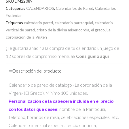
SKU
DM22089
cantidad
Categorías
CALENDARIOS
,
Calendarios de Pared
,
Calendarios
Estándar
Etiquetas
calendario pared
,
calendario parrroquial
,
calendario
vertical de pared
,
cristo de la divina misericordia
,
el greco
,
La
coronación de la Virgen
¿Te gustaría añadir a la compra de tu calendario un juego de
12 sobres de compromiso mensual?
Consíguelo aquí
Descripción del producto
Calendario de pared de catálogo «La coronación de la
Virgen» (El Greco). Mínimo 100 unidades.
Personalización de la cabecera incluida en el precio
con los datos que desee
: nombre de la Parroquia,
teléfono, horarios de misa, celebraciones especiales, etc.
Calendario mensual especial: Leccio continua,