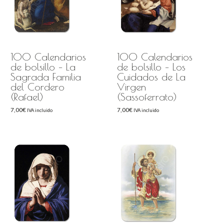
100 Calendarios
100 Calendarios
de bolsillo – La
de bolsillo – Los
Sagrada Familia
Cuidados de La
del Cordero
Virgen
(Rafael)
(Sassoferrato)
7,00
€
7,00
€
IVA incluido
IVA incluido