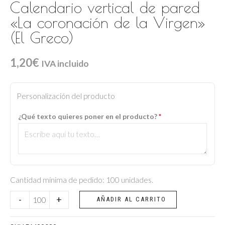
Calendario vertical de pared
«La coronación de la Virgen»
(El Greco)
1,20
€
IVA incluido
Calendario
vertical
Personalización del producto
de
¿Qué texto quieres poner en el producto?
*
pared
"La
coronación
de
la
Cantidad mínima de pedido: 100 unidades.
Virgen"
-
+
AÑADIR AL CARRITO
(El
Greco)