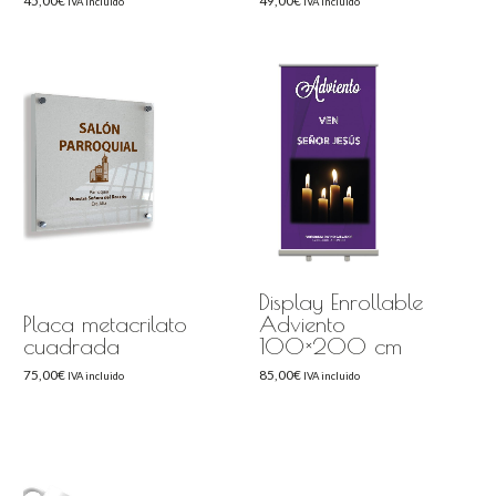
45,00
€
49,00
€
IVA incluido
IVA incluido
Display Enrollable
Placa metacrilato
Adviento
cuadrada
100×200 cm
75,00
€
85,00
€
IVA incluido
IVA incluido