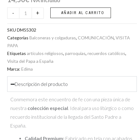
IVA incluido
Balconera
-
+
AÑADIR AL CARRITO
de
tela
SKU
DM55302
Visita
Categorías
Balconeras y colgaduras
,
COMUNICACIÓN
,
VISITA
PAPA
Papa
Etiquetas
artículos religiosos
,
parroquias
,
recuerdos católicos
,
70x100
Visita del Papa a España
verde
Marca:
Edima
cantidad
Descripción del producto
Conmemora este encuentro de fe con una pieza única de
nuestra
colección especial
. Ideal para uso litúrgico o como
recuerdo institucional de la llegada del Santo Padre a
España.
Calidad Premium:
Fabricado en tela con acabados