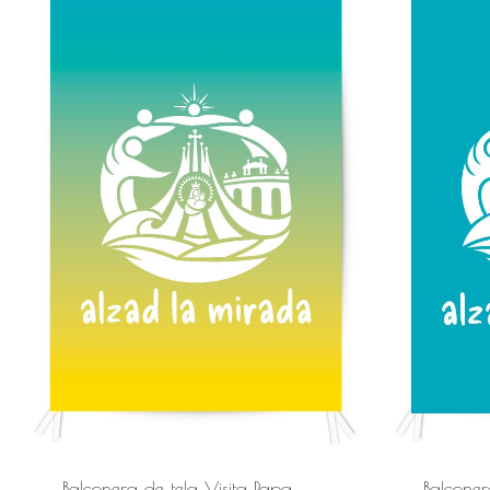
Balconera de tela Visita Papa
Balconer