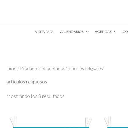
Ir
al
contenido
VISITA PAPA
CALENDARIOS
AGENDAS
CO
Inicio
/ Productos etiquetados “artículos religiosos”
artículos religiosos
Mostrando los 8 resultados