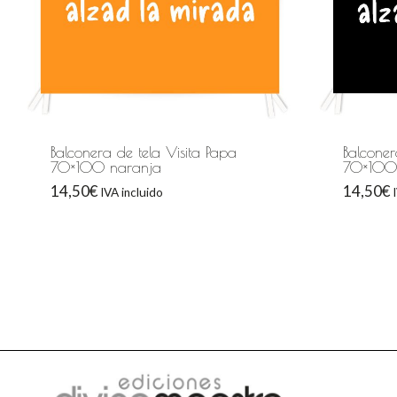
Balconera de tela Visita Papa
Balconer
70×100 naranja
70×100
14,50
€
14,50
€
IVA incluido