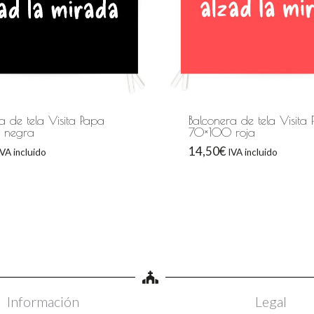
a de tela Visita Papa
Balconera de tela Visita
 negra
70×100 roja
14,50
€
IVA incluido
IVA incluido
Información
Legal