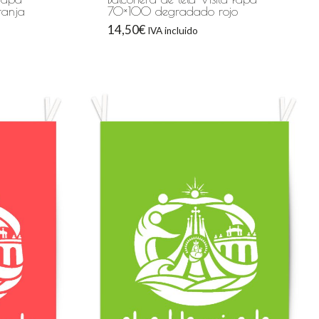
anja
70×100 degradado rojo
14,50
€
IVA incluido