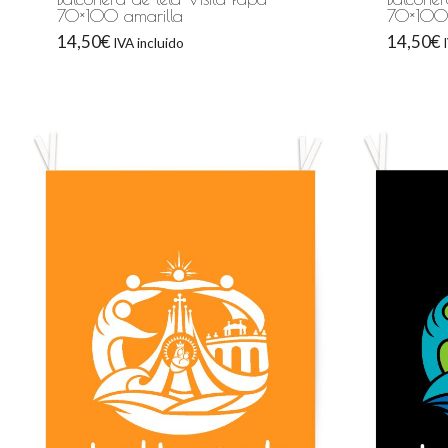
70×100 amarilla
70×100
14,50
€
14,50
€
IVA incluido