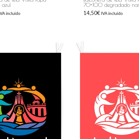
 azul
70×100 degradado nar
14,50
€
IVA incluido
IVA incluido