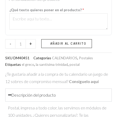
-
¿Qué texto quieres poner en el producto?
*
La
Santísima
Trinidad
(El
Greco)
-
+
AÑADIR AL CARRITO
cantidad
SKU
DM40451
Categorías
CALENDARIOS
,
Postales
Etiquetas
el greco
,
la santisima trinidad
,
postal
¿Te gustaría añadir a la compra de tu calendario un juego de
12 sobres de compromiso mensual?
Consíguelo aquí
Descripción del producto
Postal, impresa a todo color, las servimos en módulos de
100 unidades. ¿Quieres personalizarlas?. Te las