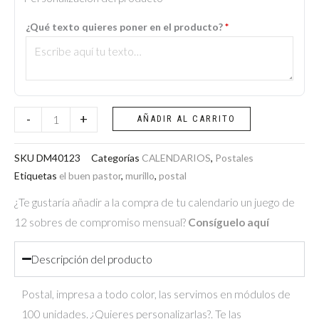
-
¿Qué texto quieres poner en el producto?
*
El
Buen
Pastor
(Murillo)
cantidad
-
+
AÑADIR AL CARRITO
SKU
DM40123
Categorías
CALENDARIOS
,
Postales
Etiquetas
el buen pastor
,
murillo
,
postal
¿Te gustaría añadir a la compra de tu calendario un juego de
12 sobres de compromiso mensual?
Consíguelo aquí
Descripción del producto
Postal, impresa a todo color, las servimos en módulos de
100 unidades. ¿Quieres personalizarlas?. Te las