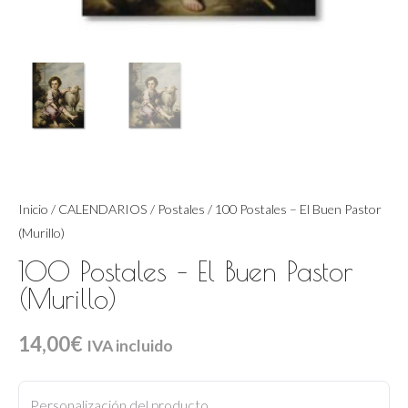
Inicio
/
CALENDARIOS
/
Postales
/ 100 Postales – El Buen Pastor
(Murillo)
100 Postales – El Buen Pastor
(Murillo)
14,00
€
IVA incluido
100
Postales
Personalización del producto