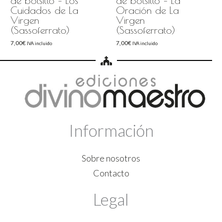
de bolsillo – Los
de bolsillo – La
Cuidados de La
Oración de La
Virgen
Virgen
(Sassoferrato)
(Sassoferrato)
7,00
€
7,00
€
IVA incluido
IVA incluido
Información
Sobre nosotros
Contacto
Legal