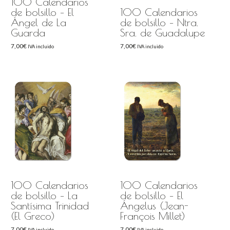
100 Calendarios
de bolsillo – El
100 Calendarios
Ángel de La
de bolsillo – Ntra.
Guarda
Sra. de Guadalupe
7,00
€
7,00
€
IVA incluido
IVA incluido
100 Calendarios
100 Calendarios
de bolsillo – La
de bolsillo – El
Santísima Trinidad
Ángelus (Jean-
(El Greco)
François Millet)
7,00
€
7,00
€
IVA incluido
IVA incluido