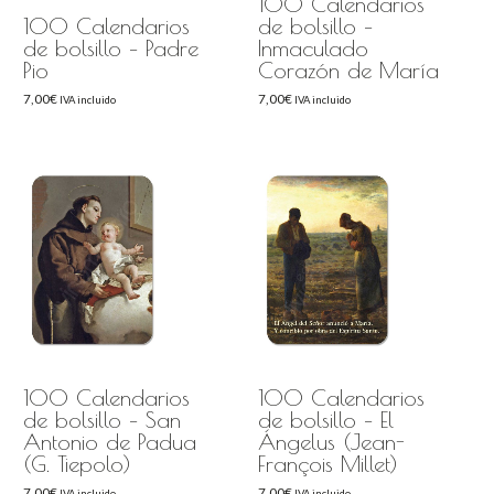
100 Calendarios
100 Calendarios
de bolsillo –
de bolsillo – Padre
Inmaculado
Pio
Corazón de María
7,00
€
7,00
€
IVA incluido
IVA incluido
100 Calendarios
100 Calendarios
de bolsillo – San
de bolsillo – El
Antonio de Padua
Ángelus (Jean-
(G. Tiepolo)
François Millet)
7,00
€
7,00
€
IVA incluido
IVA incluido