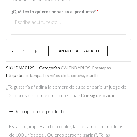
-
¿Qué texto quieres poner en el producto?
*
Los
Niños
de
La
Concha
-
+
AÑADIR AL CARRITO
(Murillo)
cantidad
SKU
DM30125
Categorías
CALENDARIOS
,
Estampas
Etiquetas
estampa
,
los niños de la concha
,
murillo
¿Te gustaría añadir a la compra de tu calendario un juego de
12 sobres de compromiso mensual?
Consíguelo aquí
Descripción del producto
Estampa, impresa a todo color, las servimos en módulos
de 100 unidades. ¿Quieres personalizarlas?. Te las