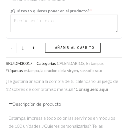
-
¿Qué texto quieres poner en el producto?
*
La
Oración
de
La
Virgen
-
+
AÑADIR AL CARRITO
(Sassoferrato)
cantidad
SKU
DM30017
Categorías
CALENDARIOS
,
Estampas
Etiquetas
estampa
,
la oracion de la virgen
,
sassoferrato
¿Te gustaría añadir a la compra de tu calendario un juego de
12 sobres de compromiso mensual?
Consíguelo aquí
Descripción del producto
Estampa, impresa a todo color, las servimos en módulos
de 100 unidades. ¿Quieres personalizarlas?. Te las