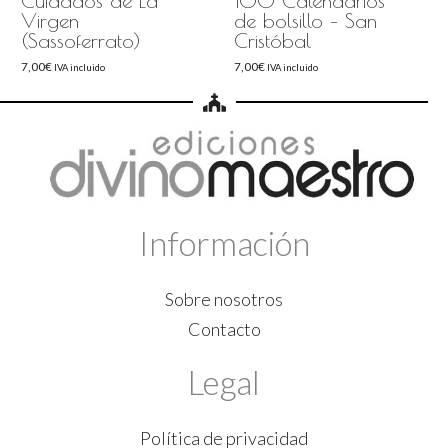
Cuidados de La
100 Calendarios
Virgen
de bolsillo – San
(Sassoferrato)
Cristóbal
7,00
€
7,00
€
IVA incluido
IVA incluido
Información
Sobre nosotros
Contacto
Legal
Política de privacidad