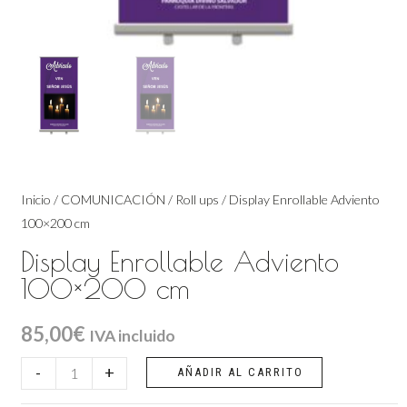
Inicio
/
COMUNICACIÓN
/
Roll ups
/ Display Enrollable Adviento
100×200 cm
Display Enrollable Adviento
100×200 cm
85,00
€
IVA incluido
Display
-
+
AÑADIR AL CARRITO
Enrollable