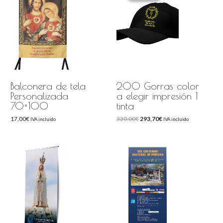
330,00€.
293,70€.
Balconera de tela
200 Gorras color
Personalizada
a elegir impresión 1
70×100
tinta
17,00
€
330,00
€
293,70
€
IVA incluido
IVA incluido