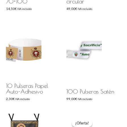
70×100
circular
14,50
€
49,00
€
IVA incluido
IVA incluido
10 Pulseras Papel
Auto-Adhesivo
100 Pulseras Satén
2,30
€
99,00
€
IVA incluido
IVA incluido
El
El
precio
precio
original
actual
¡Oferta!
¡Oferta!
era:
es: