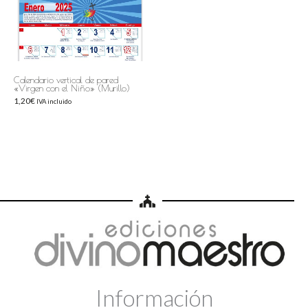
Calendario vertical de pared
«Virgen con el Niño» (Murillo)
1,20
€
IVA incluido
Información