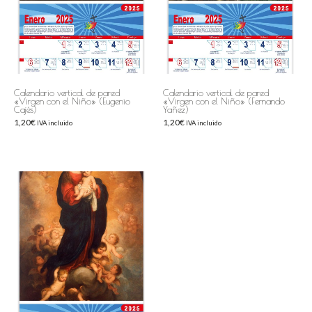
Calendario vertical de pared
Calendario vertical de pared
«Virgen con el Niño» (Eugenio
«Virgen con el Niño» (Fernando
Cajés)
Yañez)
1,20
€
1,20
€
IVA incluido
IVA incluido