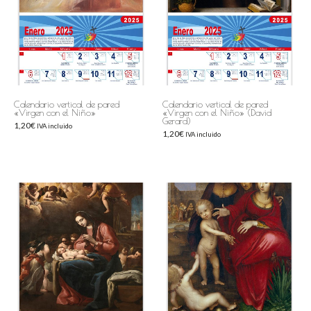
Calendario vertical de pared
Calendario vertical de pared
«Virgen con el Niño»
«Virgen con el Niño» (David
Gerard)
1,20
€
IVA incluido
1,20
€
IVA incluido