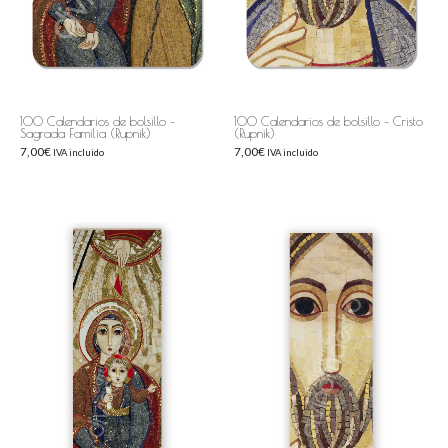
100 Calendarios de bolsillo –
100 Calendarios de bolsillo – Cristo
Sagrada Familia (Rupnik)
(Rupnik)
7,00
€
7,00
€
IVA incluido
IVA incluido