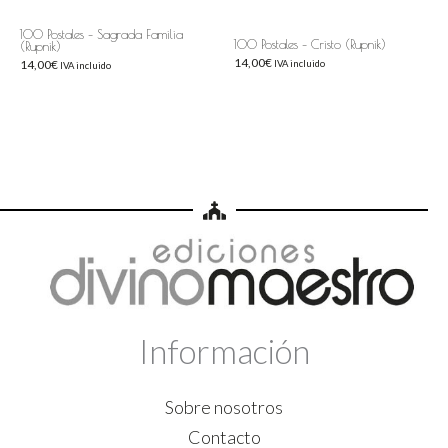
100 Postales – Sagrada Familia
100 Postales – Cristo (Rupnik)
(Rupnik)
14,00
€
14,00
€
IVA incluido
IVA incluido
Información
Sobre nosotros
Contacto