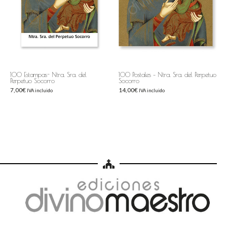
100 Estampas- Ntra. Sra. del
100 Postales – Ntra. Sra. del Perpetuo
Perpetuo Socorro
Socorro
7,00
€
14,00
€
IVA incluido
IVA incluido