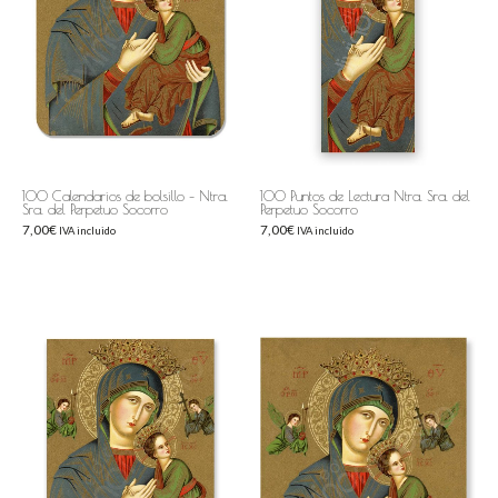
100 Calendarios de bolsillo – Ntra.
100 Puntos de Lectura Ntra. Sra. del
Sra. del Perpetuo Socorro
Perpetuo Socorro
7,00
€
7,00
€
IVA incluido
IVA incluido