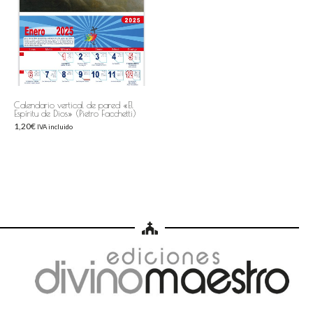
Calendario vertical de pared «El
Espíritu de Dios» (Pietro Facchetti)
1,20
€
IVA incluido