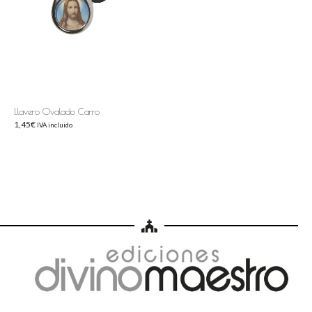
Llavero Ovalado Carro
1,45
€
IVA incluido