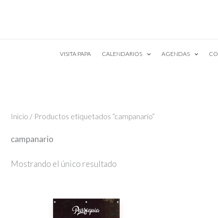
Ir
al
contenido
VISITA PAPA
CALENDARIOS
AGENDAS
CO
Inicio
/ Productos etiquetados “campanario”
campanario
Mostrando el único resultado