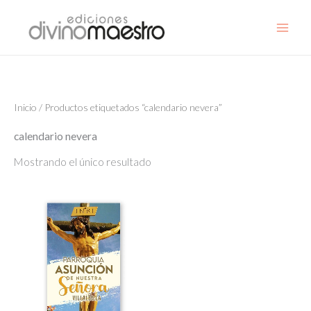
Ir
al
contenido
Inicio
/ Productos etiquetados “calendario nevera”
calendario nevera
Mostrando el único resultado