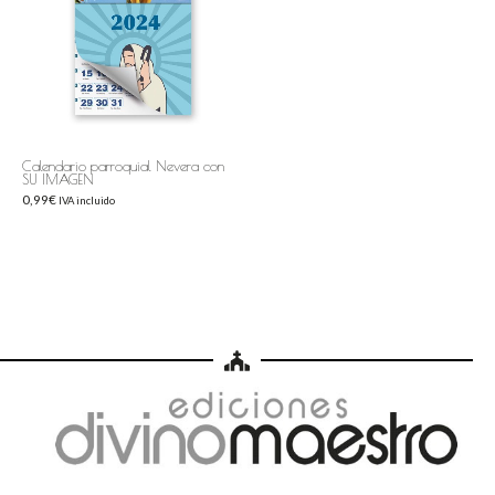
Calendario parroquial Nevera con
SU IMAGEN
0,99
€
IVA incluido