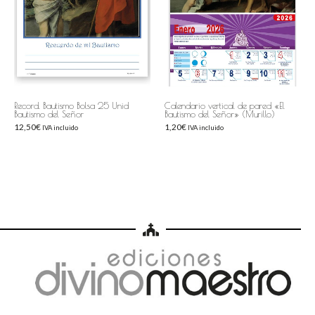
Record. Bautismo Bolsa 25 Unid
Calendario vertical de pared «El
Bautismo del Señor
Bautismo del Señor» (Murillo)
12,50
€
1,20
€
IVA incluido
IVA incluido