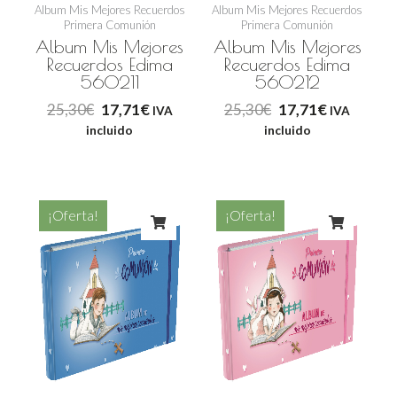
Album Mis Mejores Recuerdos
Album Mis Mejores Recuerdos
Primera Comunión
Primera Comunión
Album Mis Mejores
Album Mis Mejores
Recuerdos Edima
Recuerdos Edima
560211
560212
25,30
€
17,71
€
25,30
€
17,71
€
IVA
IVA
incluido
incluido
El
El
El
El
¡Oferta!
¡Oferta!
precio
precio
precio
precio
original
actual
original
actual
era:
es:
era:
es:
25,30€.
17,71€.
25,30€.
17,71€.