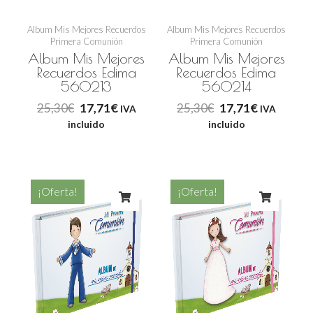
Album Mis Mejores Recuerdos
Album Mis Mejores Recuerdos
Primera Comunión
Primera Comunión
Album Mis Mejores
Album Mis Mejores
Recuerdos Edima
Recuerdos Edima
560213
560214
25,30
€
17,71
€
25,30
€
17,71
€
IVA
IVA
incluido
incluido
El
El
El
El
¡Oferta!
¡Oferta!
precio
precio
precio
precio
original
actual
original
actual
era:
es:
era:
es:
25,30€.
17,71€.
25,30€.
17,71€.