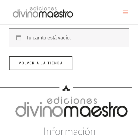
Ir
al
contenido
Tu carrito está vacío.
VOLVER A LA TIENDA
Información