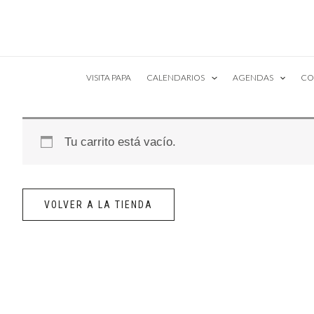
Ir
al
contenido
VISITA PAPA
CALENDARIOS
AGENDAS
CO
Tu carrito está vacío.
VOLVER A LA TIENDA